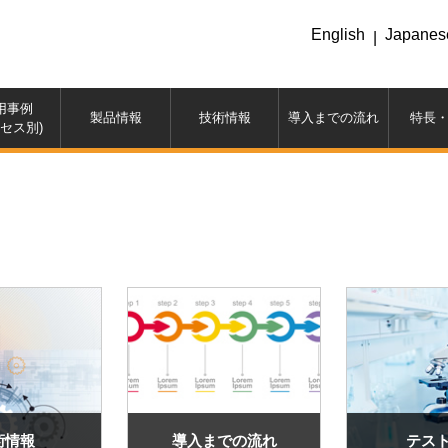
English
Japanes
|
用事例
製品情報
技術情報
導入までの流れ
特長
ロセス別)
術情報
導入までの流れ
テス