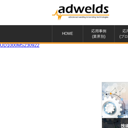
応用事例
応
HOME
(業界別)
(プ
UD1000MS230922
技