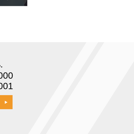
い。
000
001