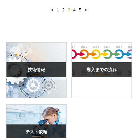
<
1
2
3
4
5
>
技術情報
導入までの流れ
テスト依頼